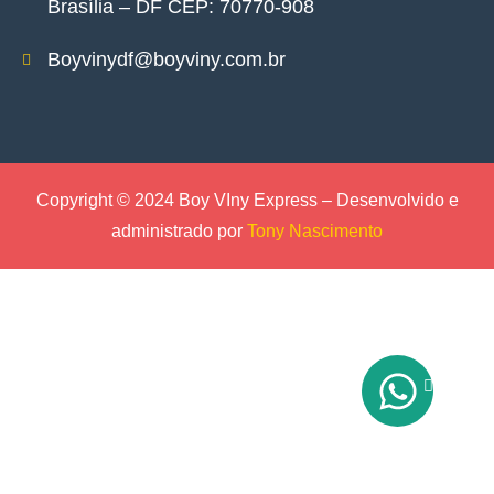
Brasília – DF CEP: 70770-908
Boyvinydf@boyviny.com.br
Copyright © 2024 Boy VIny Express – Desenvolvido e
administrado por
Tony Nascimento