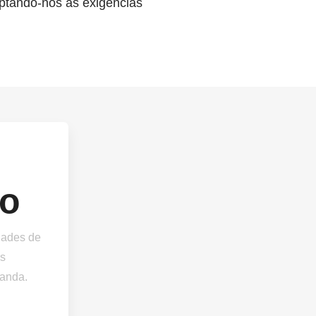
aptando-nos às exigências
o
dades de
os
anda.