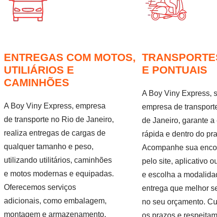
ENTREGAS COM MOTOS,
TRANSPORTE
UTILIÁRIOS E
E PONTUAIS
CAMINHÕES
A Boy Viny Express, 
A Boy Viny Express, empresa
empresa de transport
de transporte no Rio de Janeiro,
de Janeiro, garante a
realiza entregas de cargas de
rápida e dentro do pr
qualquer tamanho e peso,
Acompanhe sua enc
utilizando utilitários, caminhões
pelo site, aplicativo o
e motos modernas e equipadas.
e escolha a modalida
Oferecemos serviços
entrega que melhor s
adicionais, como embalagem,
no seu orçamento. C
montagem e armazenamento,
os prazos e respeita