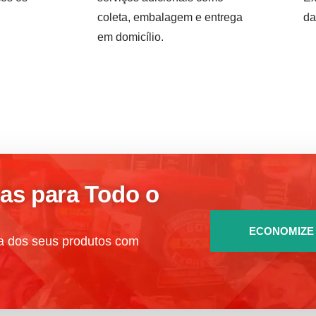
.
coleta, embalagem e entrega
da
em domicílio.
as para Todo o
ECONOMIZE 
da dos seus produtos com