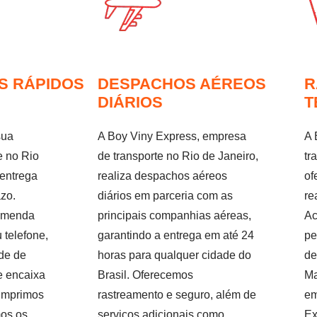
S RÁPIDOS
DESPACHOS AÉREOS
R
DIÁRIOS
T
sua
A Boy Viny Express, empresa
A 
e no Rio
de transporte no Rio de Janeiro,
tr
 entrega
realiza despachos aéreos
of
azo.
diários em parceria com as
re
omenda
principais companhias aéreas,
Ac
u telefone,
garantindo a entrega em até 24
pe
de de
horas para qualquer cidade do
de
e encaixa
Brasil. Oferecemos
Ma
umprimos
rastreamento e seguro, além de
em
mos os
serviços adicionais como
Ex