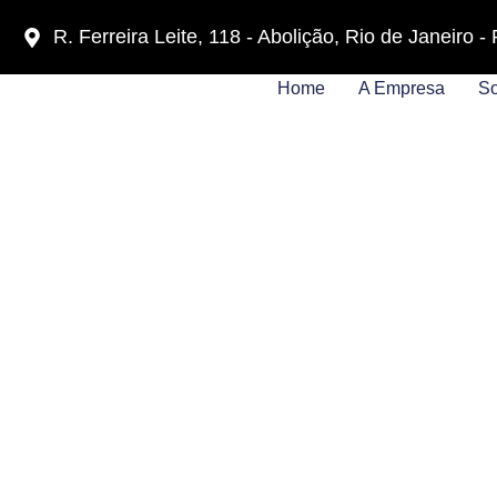
R. Ferreira Leite, 118 - Abolição, Rio de Janeiro 
Home
A Empresa
So
BOY VINY EX
RIO DE JAN