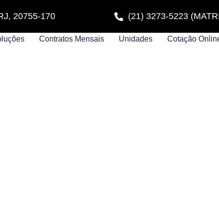
- RJ, 20755-170
(21) 3273-5223 (MATR
luções
Contratos Mensais
Unidades
Cotação Onlin
PRESS
EIRO - RJ