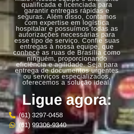
qualificada e licenciada para
garantir entregas rápidas e
seguras. Além disso, contamos
com expertise em logística
hospitalar e possuímos todas as
autorizações necessárias para
esse tipo de serviço. Confie suas
entregas à nossa equipe, que
conhece as ruas de Brasília como
ninguém, proporcionando
eficiência e agilidade. Seja para
entrega de documentos urgentes
ou serviços especializados,
oferecemos a solução ideal.
Ligue agora:
(61) 3297-0458
(61) 99306-9340